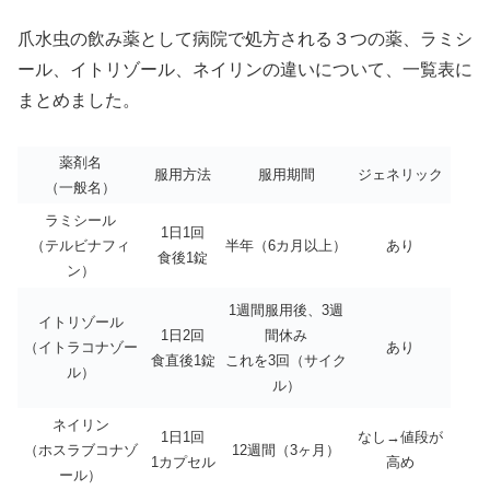
爪水虫の飲み薬として病院で処方される３つの薬、ラミシ
ール、イトリゾール、ネイリンの違いについて、一覧表に
まとめました。
薬剤名
服用方法
服用期間
ジェネリック
（一般名）
ラミシール
1日1回
（テルビナフィ
半年（6カ月以上）
あり
食後1錠
ン）
1週間服用後、3週
イトリゾール
1日2回
間休み
（イトラコナゾー
あり
食直後1錠
これを3回（サイク
ル）
ル）
ネイリン
1日1回
なし→値段が
（ホスラブコナゾ
12週間（3ヶ月）
1カプセル
高め
ール）