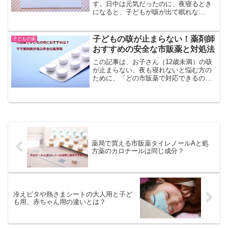
す。日中は元気だったのに、夜寝るとき
になると、子どもが咳が出て眠れな
い・・・ママも心配になりますよね。病
院に行くほどではないけど、ぐっすり眠
ってほしい！まだ小さな子どもだと、市
子どもの咳が止まらない！薬剤師
子どもの薬
販薬は年齢制限で飲めない！そ...
おすすめの安全な市販薬と対処法
この記事は、お子さん（12歳未満）の咳
が止まらない、夜も寝れないと悩む方の
ために、「どの市販薬で対応できるの
か」「副作用なく安全に選ぶにはどうし
たらよいのか」など、迷いやすいポイン
トを薬剤師の目線からわかりやすく解説
します。子どもの咳が長引...
薬局で買える市販薬タイレノールAと処
方薬のカロナールは同じ成分？
冷えピタや熱さまシートの大人用と子ど
も用、赤ちゃん用の違いとは？