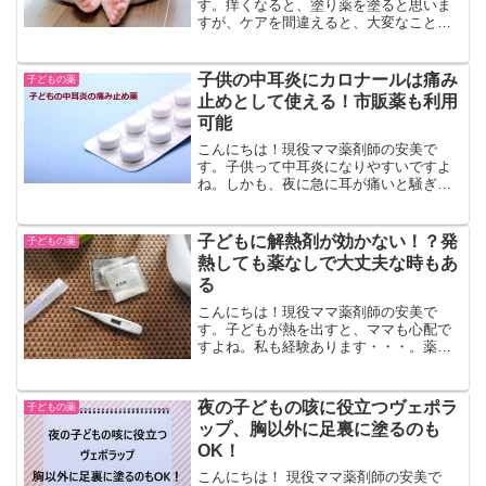
す。痒くなると、塗り薬を塗ると思いま
すが、ケアを間違えると、大変なことに
なります。特に、おしりがかゆい時や赤
ちゃんのおむつかぶれの場合は要注意で
す！この記事では、おしりがかゆい、お
子供の中耳炎にカロナールは痛み
子どもの薬
むつかぶれの時の塗り薬で注...
止めとして使える！市販薬も利用
可能
こんにちは！現役ママ薬剤師の安美で
す。子供って中耳炎になりやすいですよ
ね。しかも、夜に急に耳が痛いと騒ぎだ
したり・・・、そんな時に備えて、カロ
ナールの常備薬があると便利です。この
記事では、子どもの中耳炎に使える痛み
子どもに解熱剤が効かない！？発
子どもの薬
止めのカロナールについて、...
熱しても薬なしで大丈夫な時もあ
る
こんにちは！現役ママ薬剤師の安美で
す。子どもが熱を出すと、ママも心配で
すよね。私も経験あります・・・。薬を
飲ませたけれど、子どもの熱が下がらな
い！解熱剤が効かない！そんな時に慌て
ずに確認してほしいのが、子どもの状態
夜の子どもの咳に役立つヴェポラ
子どもの薬
です。子どもが発熱しても、...
ップ、胸以外に足裏に塗るのも
OK！
こんにちは！ 現役ママ薬剤師の安美で