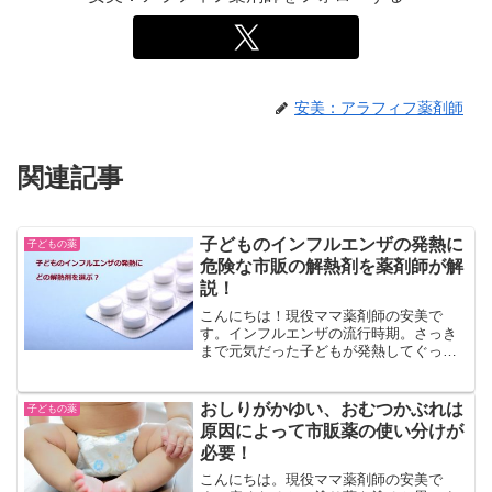
安美：アラフィフ薬剤師
関連記事
子どものインフルエンザの発熱に
子どもの薬
危険な市販の解熱剤を薬剤師が解
説！
こんにちは！現役ママ薬剤師の安美で
す。インフルエンザの流行時期。さっき
まで元気だった子どもが発熱してぐった
りしていると、ママもつらいですよね。
「少しでも早く熱を下げて楽にさせてあ
げたい」と思うのが母ココロ。でも、イ
おしりがかゆい、おむつかぶれは
子どもの薬
ンフルエンザが流行している...
原因によって市販薬の使い分けが
必要！
こんにちは。現役ママ薬剤師の安美で