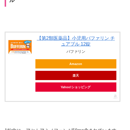
ル
【第2類医薬品】小児用バファリン チ
ュアブル 12錠
バファリン
Amazon
楽天
Yahoo!ショッピング