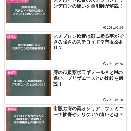
ステロイド軟膏のスチブロンとリ
ステロイド軟膏
ンデロンの違いを薬剤師が解説！
2021.08.24
スチブロン軟膏は顔に塗る事がで
処方薬
きる強さのステロイド？市販薬あ
り？
2021.08.20
痔の市販薬ボラギノールＡとMの
市販薬
違い、プリザエースとの比較を解
説！
2021.06.16
市販の痔の薬オシリア、フェミニ
市販薬
ーナ軟膏やデリケアの違いとは？