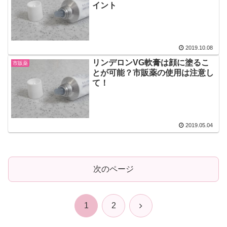
イント
2019.10.08
リンデロンVG軟膏は顔に塗るこ
市販薬
とが可能？市販薬の使用は注意し
て！
2019.05.04
次のページ
次
1
2