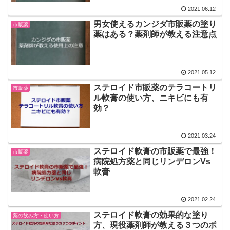
2021.06.12
男女使えるカンジダ市販薬の塗り
市販薬
薬はある？薬剤師が教える注意点
2021.05.12
ステロイド市販薬のテラコートリ
市販薬
ル軟膏の使い方、ニキビにも有
効？
2021.03.24
ステロイド軟膏の市販薬で最強！
市販薬
病院処方薬と同じリンデロンVs
軟膏
2021.02.24
ステロイド軟膏の効果的な塗り
薬の飲み方・使い方
方、現役薬剤師が教える３つのポ