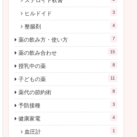
ステロイド軟膏
3
ヒルドイド
4
整腸剤
7
薬の飲み方・使い方
15
薬の飲み合わせ
8
授乳中の薬
11
子どもの薬
8
薬代の節約術
3
予防接種
4
健康家電
1
血圧計