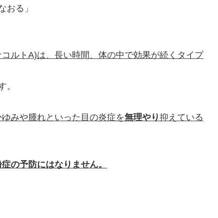
なおる」
コルトA)
は、長い時間、体の中で効果が続くタイプ
す。
かゆみや腫れといった目の炎症を
無理やり
抑えている
粉症の予防にはなりません。