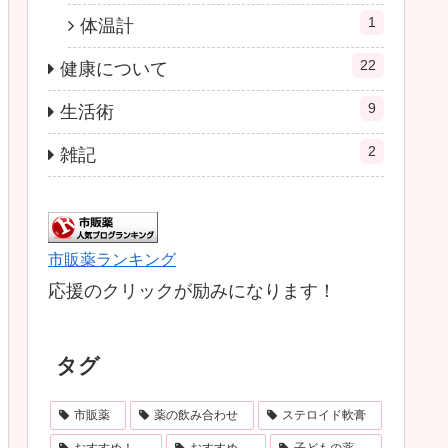
1
体温計
22
健康について
9
生活術
2
雑記
市販薬ランキング
応援のクリックが励みになります！
タグ
市販薬
薬の飲み合わせ
ステロイド軟膏