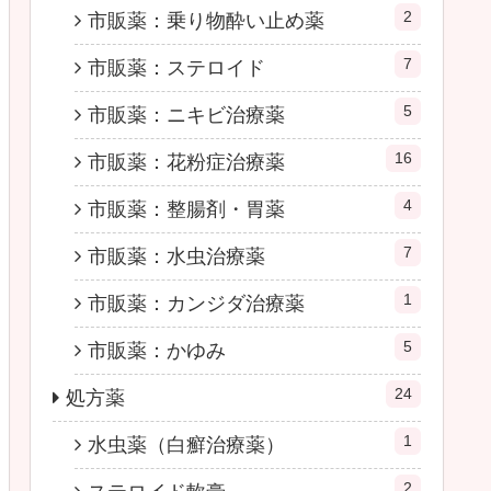
2
市販薬：乗り物酔い止め薬
7
市販薬：ステロイド
5
市販薬：ニキビ治療薬
16
市販薬：花粉症治療薬
4
市販薬：整腸剤・胃薬
7
市販薬：水虫治療薬
1
市販薬：カンジダ治療薬
5
市販薬：かゆみ
24
処方薬
1
水虫薬（白癬治療薬）
2