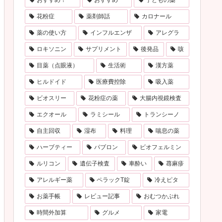
おすすめ！
おすすめ
子どもの薬
花粉症
薬剤師話
カロナール
薬の使い方
インフルエンザ
アレグラ
ロキソニン
サプリメント
後発品
咳
目薬（点眼液）
生活術
漢方薬
ヒルドイド
医療費控除
吸入薬
ビオスリー
花粉症の薬
大腸内視鏡検査
エクオール
ラミシール
トランシーノ
自主回収
湿布
料理
喘息の薬
ハーブティー
パブロン
ビオフェルミン
ルリコン
遺伝子検査
車酔い
蕁麻疹
アレルギー薬
ペラックT錠
冷えピタ
お薬手帳
レビュー記事
おむつかぶれ
時間外加算
グルメ
家電